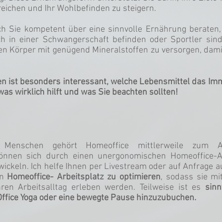
reichen und Ihr Wohlbefinden zu steigern.
ch Sie kompetent über eine sinnvolle Ernährung beraten
ch in einer Schwangerschaft befinden oder Sportler sin
en Körper mit genügend Mineralstoffen zu versorgen, damit
ten ist besonders interessant, welche Lebensmittel das I
was wirklich hilft und was Sie beachten sollten!
enschen gehört Homeoffice mittlerweile zum Arb
nnen sich durch einen unergonomischen Homeoffice-Ar
ckeln. Ich helfe Ihnen per Livestream oder auf Anfrage au
en
Homeoffice- Arbeitsplatz zu optimieren
, sodass sie m
hren Arbeitsalltag erleben werden. Teilweise ist es
sinn
ffice Yoga oder eine bewegte Pause hinzuzubuchen.