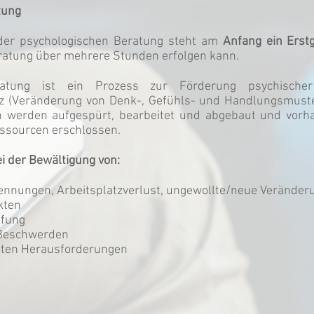
tung
der psychologischen Beratung steht am
Anfang ein
Erst
ratung über mehrere Stunden erfolgen kann.
eratung ist ein Prozess zur Förderung psychisch
 (Veränderung von Denk-, Gefühls- und Handlungsmuste
n werden aufgespürt, bearbeitet und abgebaut und vor
essourcen erschlossen.
bei der Bewältigung von:
rennungen, Arbeitsplatzverlust, ungewollte/neue Veränder
kten
pfung
Beschwerden
vaten Herausforderungen