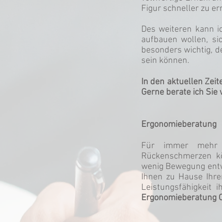
Figur schneller zu er
Des weiteren kann i
aufbauen wollen, si
besonders wichtig, d
sein können.
I
n den aktuellen Zei
Gerne berate ich Sie 
Ergonomieberatung
Für immer mehr M
Rückenschmerzen kö
wenig Bewegung entwi
Ihnen zu Hause Ihr
Leistungsfähigkeit i
Ergonomieberatung O