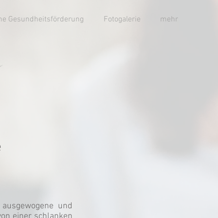
che Gesundheitsförderung
Fotogalerie
mehr
e
e ausgewogene und
 von einer schlanken