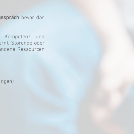
gespräch
bevor das
er Kompetenz und
rn). Störende oder
handene Ressourcen
ungen)