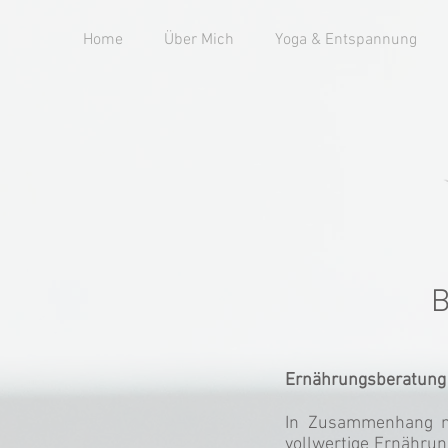
Home
Über Mich
Yoga & Entspannung
B
Ernährungsberatung
In Zusammenhang mi
vollwertige Ernährun